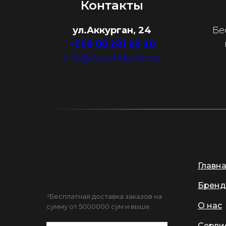
Контакты
ул.Аккурган, 24
Бе
+998 88 281 28 28
info@watchdealer.uz
Главн
Бренд
¹Бесплатная доставка заказов на
О нас
сумму от 5000000 сум и выше.
Серви