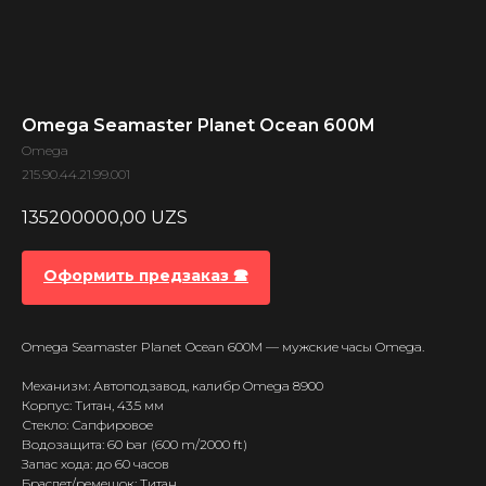
Omega Seamaster Planet Ocean 600M
Omega
215.90.44.21.99.001
135200000,00
UZS
Оформить предзаказ 🕿
Omega Seamaster Planet Ocean 600M — мужские часы Omega.
Механизм: Автоподзавод, калибр Omega 8900
Корпус: Титан, 43.5 мм
Стекло: Сапфировое
Водозащита: 60 bar (600 m/2000 ft)
Запас хода: до 60 часов
Браслет/ремешок: Титан