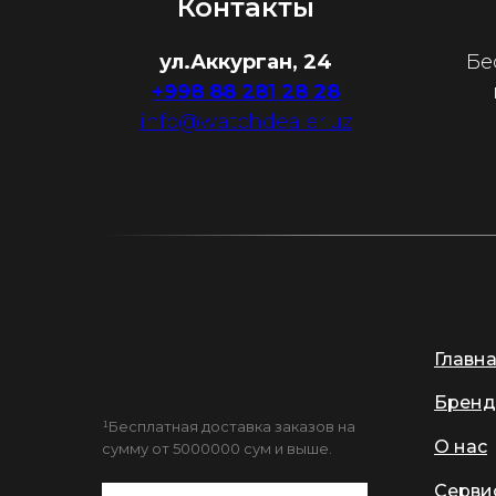
Контакты
ул.Аккурган, 24
Бе
+998 88 281 28 28
info@watchdealer.uz
Главн
Бренд
¹Бесплатная доставка заказов на
О нас
сумму от 5000000 сум и выше.
Серви