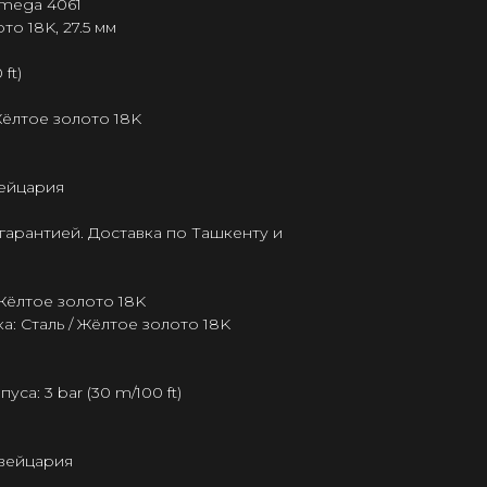
Omega 4061
то 18K, 27.5 мм
ft)
Жёлтое золото 18K
ейцария
гарантией. Доставка по Ташкенту и
 Жёлтое золото 18K
: Сталь / Жёлтое золото 18K
а: 3 bar (30 m/100 ft)
Швейцария