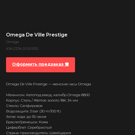
Omega De Ville Prestige
Omega
434.23.34.20.52.002
Оформить предзаказ 🕿
Omega De Ville Prestige — женские часы Omega.
Механизм: Автоподзавод, калибр Omega 8800
Корпус: Сталь / Жёлтое золото 18K, 34 мм
Стекло: Сапфировое
Водозащита: 3 bar (30 m/100 ft)
Запас хода: до 55 часов
Браслет/ремешок: Кожа
Циферблат: Серебристый
Страна-производитель: Швейцария