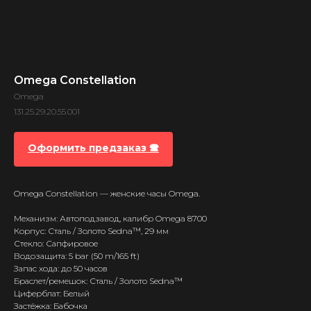
Omega Constellation
Omega
131.25.29.20.55.001
Оформить предзаказ 🕿
Omega Constellation — женские часы Omega.
Механизм: Автоподзавод, калибр Omega 8700
Корпус: Сталь / Золото Sedna™, 29 мм
Стекло: Сапфировое
Водозащита: 5 bar (50 m/165 ft)
Запас хода: до 50 часов
Браслет/ремешок: Сталь / Золото Sedna™
Циферблат: Белый
Застёжка: Бабочка