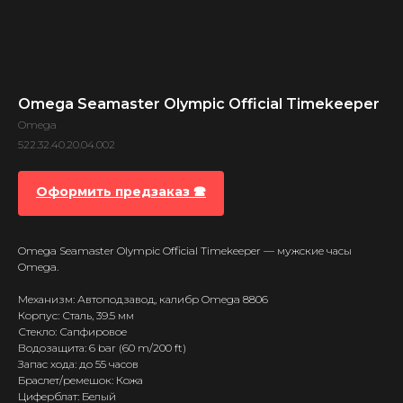
Omega Seamaster Olympic Official Timekeeper
Omega
522.32.40.20.04.002
Оформить предзаказ 🕿
Omega Seamaster Olympic Official Timekeeper — мужские часы
Omega.
Механизм: Автоподзавод, калибр Omega 8806
Корпус: Сталь, 39.5 мм
Стекло: Сапфировое
Водозащита: 6 bar (60 m/200 ft)
Запас хода: до 55 часов
Браслет/ремешок: Кожа
Циферблат: Белый