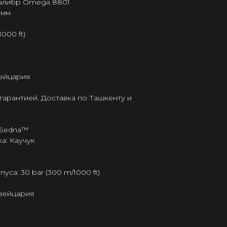
калибр Omega 8801
 мм
000 ft)
ейцария
гарантией. Доставка по Ташкенту и
 Sedna™
а: Каучук
са: 30 bar (300 m/1000 ft)
Швейцария