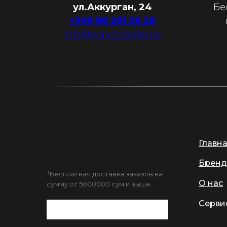
ул.Аккурган, 24
Бе
+998 88 281 28 28
info@watchdealer.uz
Главн
Бренд
¹Бесплатная доставка заказов на
О нас
сумму от 5000000 сум и выше.
Серви