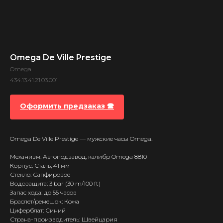
Omega De Ville Prestige
Omega
434.13.41.21.03.001
Оформить предзаказ 🕿
Omega De Ville Prestige — мужские часы Omega.
Механизм: Автоподзавод, калибр Omega 8810
Корпус: Сталь, 41 мм
Стекло: Сапфировое
Водозащита: 3 bar (30 m/100 ft)
Запас хода: до 55 часов
Браслет/ремешок: Кожа
Циферблат: Синий
Страна-производитель: Швейцария