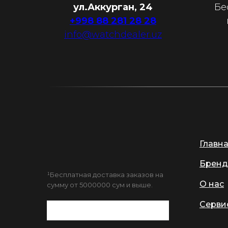
ул.Аккурган, 24
Бе
+998 88 281 28 28
info@watchdealer.uz
Главн
Бренд
¹Бесплатная доставка заказов на
О нас
сумму от 5000000 сум и выше.
Серви