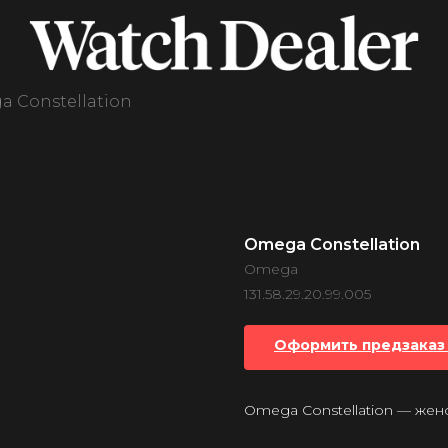
 Constellation
Omega Constellation
Omega
131.58.29.20.99.005
Оформить предзаказ 
Omega Constellation — жен