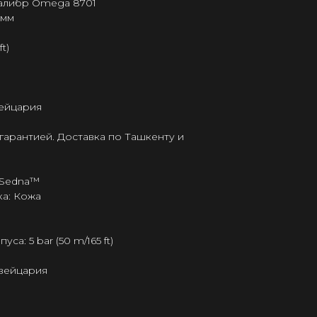
калибр Omega 8701
 мм
t)
ейцария
гарантией. Доставка по Ташкенту и
 Sedna™
а: Кожа
а: 5 bar (50 m/165 ft)
Швейцария