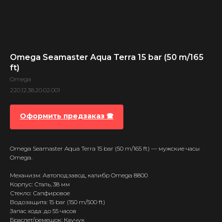
Omega Seamaster Aqua Terra 15 bar (50 m/165
ft)
Omega
220.12.38.20.02.001
Оформить предзаказ 🕿
Omega Seamaster Aqua Terra 15 bar (50 m/165 ft) — мужские часы
Omega.
Механизм: Автоподзавод, калибр Omega 8800
Корпус: Сталь, 38 мм
Стекло: Сапфировое
Водозащита: 15 bar (150 m/500 ft)
Запас хода: до 55 часов
Браслет/ремешок: Каучук