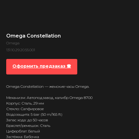
Omega Constellation
Omega
131.10.29.20.55.001
Оформить предзаказ 🕿
Omega Constellation — женские часы Omega.
Механизм: Автоподзавод, калибр Omega 8700
Корпус: Сталь, 29 мм
Стекло: Сапфировое
Водозащита: 5 bar (50 m/165 ft)
Запас хода: до 50 часов
Браслет/ремешок: Сталь
Циферблат: Белый
Застёжка: Бабочка