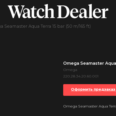
 Seamaster Aqua Terra 15 bar (50 m/165 ft)
Omega Seamaster Aqua Te
Omega
220.28.34.20.60.001
Оформить предзаказ 
Omega Seamaster Aqua Terra 