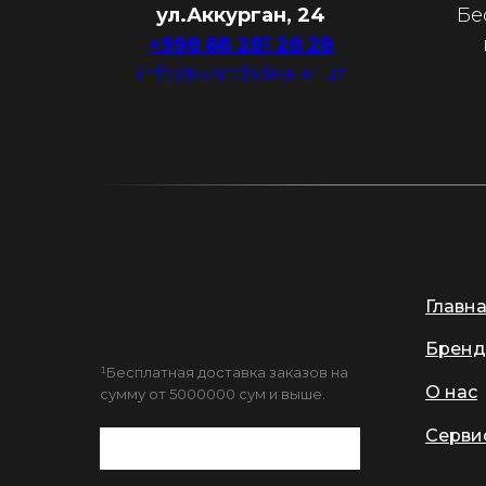
ул.Аккурган, 24
Бе
+998 88 281 28 28
info@watchdealer.uz
Главн
Бренд
¹Бесплатная доставка заказов на
О нас
сумму от 5000000 сум и выше.
Серви