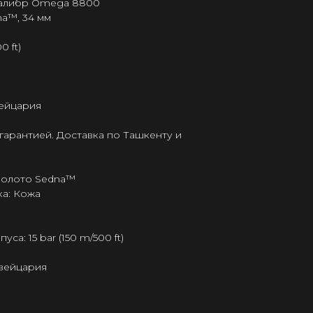
калибр Omega 8800
na™, 34 мм
0 ft)
ейцария
гарантией. Доставка по Ташкенту и
 Золото Sedna™
а: Кожа
а: 15 bar (150 m/500 ft)
Швейцария