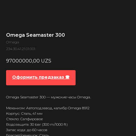
Omega Seamaster 300
Omega
234.30.41.21.01.001
97000000,00
UZS
Оформить предзаказ 🕿
Omega Seamaster 300 — мужские часы Omega.
Механизм: Автоподзавод, калибр Omega 8912
Корпус: Сталь, 41 мм
Стекло: Сапфировое
Водозащита: 30 bar (300 m/1000 ft)
Запас хода: до 60 часов
Браслет/ремешок: Сталь