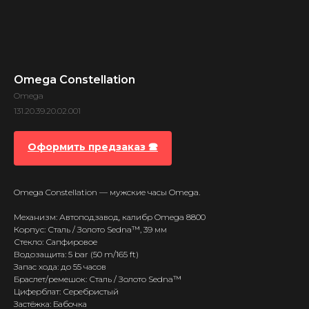
Omega Constellation
Omega
131.20.39.20.02.001
Оформить предзаказ 🕿
Omega Constellation — мужские часы Omega.
Механизм: Автоподзавод, калибр Omega 8800
Корпус: Сталь / Золото Sedna™, 39 мм
Стекло: Сапфировое
Водозащита: 5 bar (50 m/165 ft)
Запас хода: до 55 часов
Браслет/ремешок: Сталь / Золото Sedna™
Циферблат: Серебристый
Застёжка: Бабочка