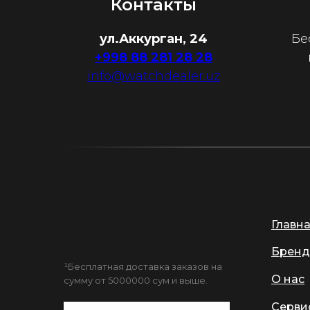
Контакты
ул.Аккурган, 24
Бе
+998 88 281 28 28
info@watchdealer.uz
Главн
Бренд
¹Бесплатная доставка заказов на
О нас
сумму от 5000000 сум и выше.
Серви