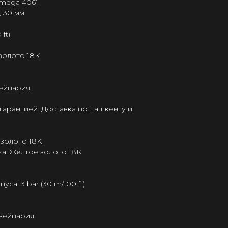
Omega 4061
, 30 мм
ft)
золото 18K
ейцария
гарантией. Доставка по Ташкенту и
 золото 18K
а: Жёлтое золото 18K
а: 3 bar (30 m/100 ft)
Швейцария