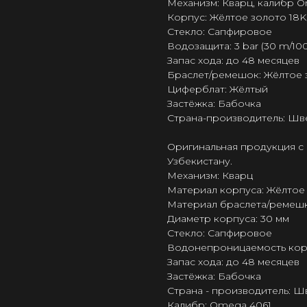
Механизм: Кварц, калибр 
Корпус: Жёлтое золото 18K
Стекло: Сапфировое
Водозащита: 3 bar (30 m/100 
Запас хода: до 48 месяцев
Браслет/ремешок: Жёлтое 
Циферблат: Жёлтый
Застёжка: Бабочка
Страна-производитель: Шв
Оригинальная продукция с 
Узбекистану.
Механизм: Кварц
Материал корпуса: Жёлтое
Материал браслета/ремешк
Диаметр корпуса: 30 мм
Стекло: Сапфировое
Водонепроницаемость корпус
Запас хода: до 48 месяцев
Застёжка: Бабочка
Страна - производитель: 
Калибр: Omega 4061