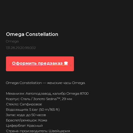
Omega Constellation
Omega
131.28.29.20.99.002
Оформить предзаказ 🕿
Omega Constellation — женские часы Omega.
Механизм: Автоподзавод, калибр Omega 8700
Корпус: Сталь / Золото Sedna™, 29 мм
Стекло: Сапфировое
Водозащита: 5 bar (50 m/165 ft)
Запас хода: до 50 часов
Браслет/ремешок: Кожа
Циферблат: Красный
Страна-производитель: Швейцария