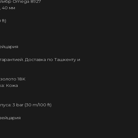
калибр Omega 8927
, 40 мм
ft)
ейцария
гарантией. Доставка по Ташкенту и
 золото 18K
а: Кожа
а: 3 bar (30 m/100 ft)
Швейцария