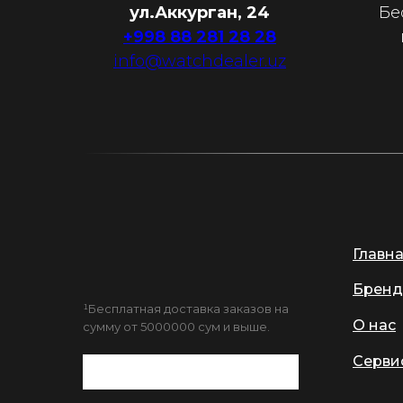
ул.Аккурган, 24
Бе
+998 88 281 28 28
info@watchdealer.uz
Главн
Бренд
¹Бесплатная доставка заказов на
О нас
сумму от 5000000 сум и выше.
Серви