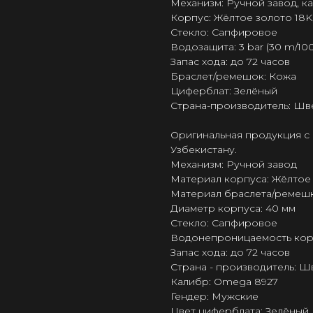
Механизм: Ручной завод, 
Корпус: Жёлтое золото 18K
Стекло: Сапфировое
Водозащита: 3 bar (30 m/100 
Запас хода: до 72 часов
Браслет/ремешок: Кожа
Циферблат: Зелёный
Страна-производитель: Шв
Оригинальная продукция с 
Узбекистану.
Механизм: Ручной завод
Материал корпуса: Жёлтое
Материал браслета/ремешк
Диаметр корпуса: 40 мм
Стекло: Сапфировое
Водонепроницаемость корпус
Запас хода: до 72 часов
Страна - производитель: 
Калибр: Omega 8927
Гендер: Мужские
Цвет циферблата: Зелёный