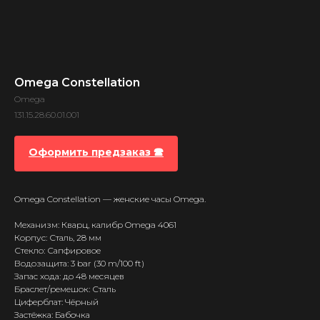
Omega Constellation
Omega
131.15.28.60.01.001
Оформить предзаказ 🕿
Omega Constellation — женские часы Omega.
Механизм: Кварц, калибр Omega 4061
Корпус: Сталь, 28 мм
Стекло: Сапфировое
Водозащита: 3 bar (30 m/100 ft)
Запас хода: до 48 месяцев
Браслет/ремешок: Сталь
Циферблат: Чёрный
Застёжка: Бабочка