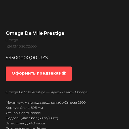
Omega De Ville Prestige
Omega
424.13.40.20.02.006
53300000,00
UZS
Оформить предзаказ 🕿
Omega De Ville Prestige — мужские часы Omega.
Механизм: Автоподзавод, калибр Omega 2500
Корпус: Сталь, 39.5 мм
Стекло: Сапфировое
Водозащита: 3 bar (30 m/100 ft)
Запас хода: до 48 часов
Браслет/ремешок: Кожа