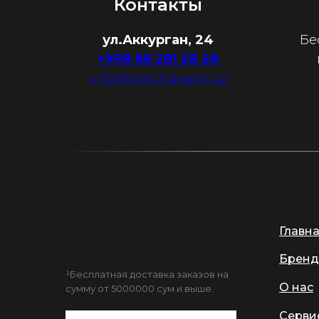
Контакты
ул.Аккурган, 24
Бе
+998 88 281 28 28
info@watchdealer.uz
Главн
Бренд
¹Бесплатная доставка заказов на
О нас
сумму от 5000000 сум и выше.
Серви