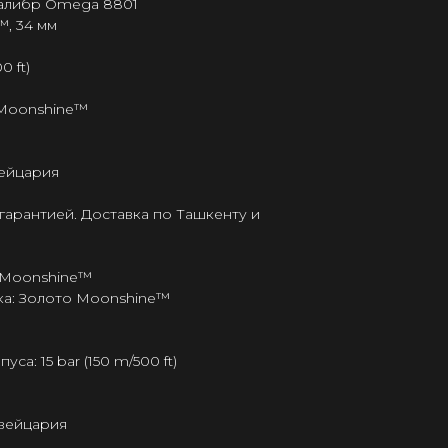
калибр Omega 8801
, 34 мм
0 ft)
 Moonshine™
ейцария
гарантией. Доставка по Ташкенту и
 Moonshine™
а: Золото Moonshine™
а: 15 bar (150 m/500 ft)
Швейцария