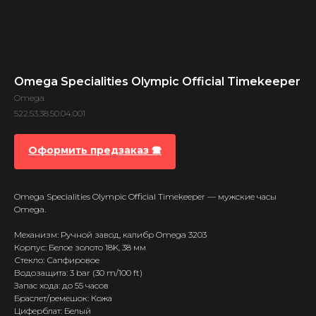
Omega Specialities Olympic Official Timekeeper
Omega
522.53.38.50.04.001
Оформить предзаказ 🕿
Omega Specialities Olympic Official Timekeeper — мужские часы
Omega.
Механизм: Ручной завод, калибр Omega 3203
Корпус: Белое золото 18K, 38 мм
Стекло: Сапфировое
Водозащита: 3 bar (30 m/100 ft)
Запас хода: до 55 часов
Браслет/ремешок: Кожа
Циферблат: Белый