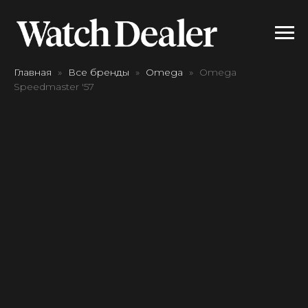
Главная
Все бренды
Omega
Omega
Speedmaster '57