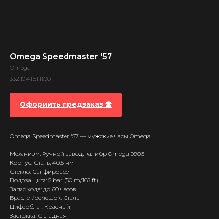
Omega Speedmaster '57
Omega
332.10.41.51.11.001
Оформить предзаказ 🕿
Omega Speedmaster '57 — мужские часы Omega.
Механизм: Ручной завод, калибр Omega 9906
Корпус: Сталь, 40.5 мм
Стекло: Сапфировое
Водозащита: 5 bar (50 m/165 ft)
Запас хода: до 60 часов
Браслет/ремешок: Сталь
Циферблат: Красный
Застёжка: Складная