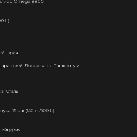
калибр Omega 8800
0 ft)
ейцария
гарантией. Доставка по Ташкенту и
а: Сталь
а: 15 bar (150 m/500 ft)
Швейцария