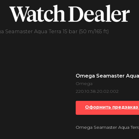
 Seamaster Aqua Terra 15 bar (50 m/165 ft)
Omega Seamaster Aqua Te
Omega
220.10.38.20.02.002
Оформить предзаказ 
Omega Seamaster Aqua Terra 