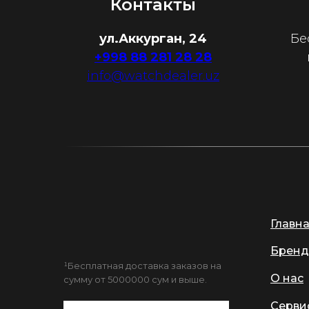
Контакты
ул.Аккурган, 24
Бе
+998 88 281 28 28
info@watchdealer.uz
Главн
Бренд
¹Бесплатная доставка заказов на
О нас
сумму от 5000000 сум и выше.
Серви