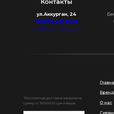
Контакты
ул.Аккурган, 24
Бе
+998 88 281 28 28
info@watchdealer.uz
Главн
Бренд
¹Бесплатная доставка заказов на
О нас
сумму от 5000000 сум и выше.
Серви