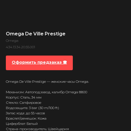
Omega De Ville Prestige
Omega
434.13.34.20.55.001
Оформить предзаказ 🕿
Omega De Ville Prestige — женские часы Omega.
Механизм: Автоподзавод, калибр Omega 8800
Корпус: Сталь, 34 мм
Стекло: Сапфировое
Водозащита: 3 bar (30 m/100 ft)
Запас хода: до 55 часов
Браслет/ремешок: Кожа
Циферблат: Белый
Страна-производитель: Швейцария