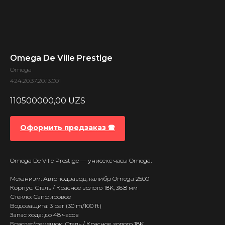
Omega De Ville Prestige
Omega
424.20.37.20.13.001
110500000,00
UZS
Оформить предзаказ 🕿
Omega De Ville Prestige — унисекс часы Omega.
Механизм: Автоподзавод, калибр Omega 2500
Корпус: Сталь / Красное золото 18K, 36.8 мм
Стекло: Сапфировое
Водозащита: 3 bar (30 m/100 ft)
Запас хода: до 48 часов
Браслет/ремешок: Сталь / Красное золото 18K