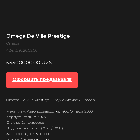
Omega De Ville Prestige
Omega
424.13.40.20.02.001
53300000,00
UZS
Оформить предзаказ 🕿
Omega De Ville Prestige — мужские часы Omega.
Механизм: Автоподзавод, калибр Omega 2500
Корпус: Сталь, 39.5 мм
Стекло: Сапфировое
Водозащита: 3 bar (30 m/100 ft)
Запас хода: до 48 часов
Браслет/ремешок: Кожа