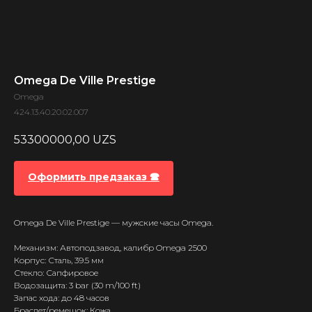
Omega De Ville Prestige
Omega
424.13.40.20.02.007
53300000,00
UZS
Оформить предзаказ 🕿
Omega De Ville Prestige — мужские часы Omega.
Механизм: Автоподзавод, калибр Omega 2500
Корпус: Сталь, 39.5 мм
Стекло: Сапфировое
Водозащита: 3 bar (30 m/100 ft)
Запас хода: до 48 часов
Браслет/ремешок: Кожа