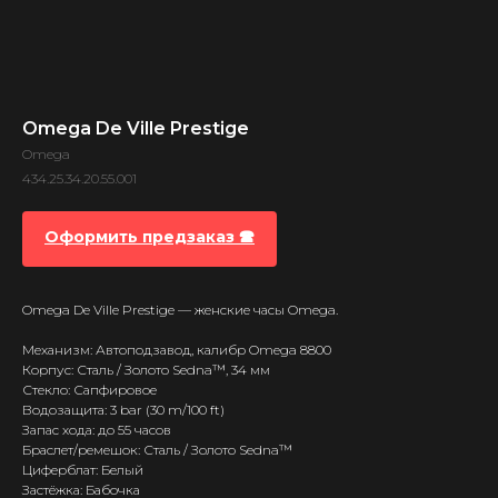
Omega De Ville Prestige
Omega
434.25.34.20.55.001
Оформить предзаказ 🕿
Omega De Ville Prestige — женские часы Omega.
Механизм: Автоподзавод, калибр Omega 8800
Корпус: Сталь / Золото Sedna™, 34 мм
Стекло: Сапфировое
Водозащита: 3 bar (30 m/100 ft)
Запас хода: до 55 часов
Браслет/ремешок: Сталь / Золото Sedna™
Циферблат: Белый
Застёжка: Бабочка