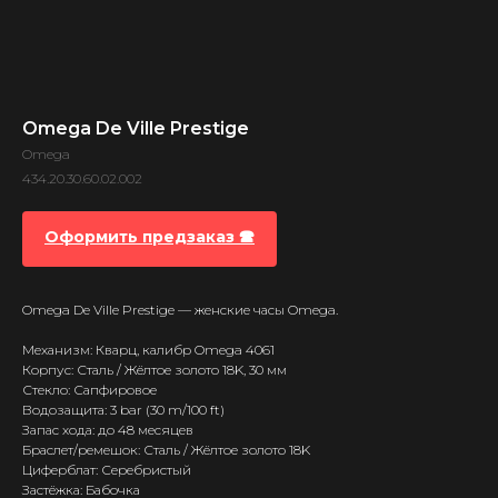
Omega De Ville Prestige
Omega
434.20.30.60.02.002
Оформить предзаказ 🕿
Omega De Ville Prestige — женские часы Omega.
Механизм: Кварц, калибр Omega 4061
Корпус: Сталь / Жёлтое золото 18K, 30 мм
Стекло: Сапфировое
Водозащита: 3 bar (30 m/100 ft)
Запас хода: до 48 месяцев
Браслет/ремешок: Сталь / Жёлтое золото 18K
Циферблат: Серебристый
Застёжка: Бабочка