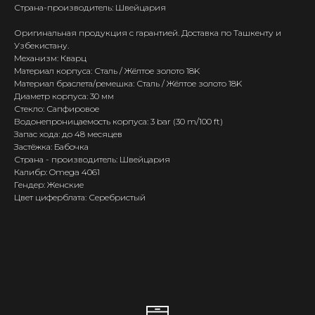
Страна-производитель: Швейцария
Оригинальная продукция с гарантией. Доставка по Ташкенту и
Узбекистану.
Механизм: Кварц
Материал корпуса: Сталь / Жёлтое золото 18K
Материал браслета/ремешка: Сталь / Жёлтое золото 18K
Диаметр корпуса: 30 мм
Стекло: Сапфировое
Водонепроницаемость корпуса: 3 bar (30 m/100 ft)
Запас хода: до 48 месяцев
Застёжка: Бабочка
Страна - производитель: Швейцария
Калибр: Omega 4061
Гендер: Женские
Цвет циферблата: Серебристый