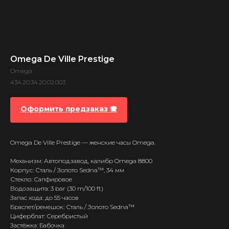
Omega De Ville Prestige
Omega
434.20.34.20.02.003
Оформить предзаказ 🕿
Omega De Ville Prestige — женские часы Omega.
Механизм: Автоподзавод, калибр Omega 8800
Корпус: Сталь / Золото Sedna™, 34 мм
Стекло: Сапфировое
Водозащита: 3 bar (30 m/100 ft)
Запас хода: до 55 часов
Браслет/ремешок: Сталь / Золото Sedna™
Циферблат: Серебристый
Застёжка: Бабочка