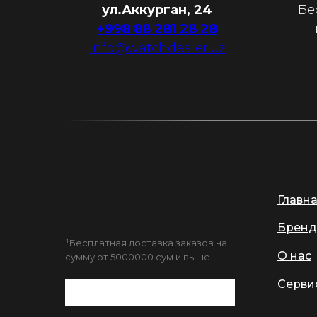
ул.Аккурган, 24
Бе
+998 88 281 28 28
info@watchdealer.uz
Главн
Бренд
¹Бесплатная доставка заказов на
О нас
сумму от 5000000 сум и выше.
Серви