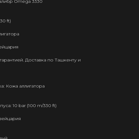
калибр Omega 3330
0 ft)
лигатора
ейцария
гарантией. Доставка по Ташкенту и
а: Кожа аллигатора
а: 10 bar (100 m/330 ft)
Швейцария
вый