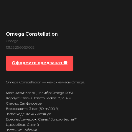
Omega Constellation
Omega
131.25.25.60.53.002
Оформить предзаказ 🕿
Omega Constellation — женские часы Omega.
Механизм: Кварц, калибр Omega 4061
Корпус: Сталь / Золото Sedna™, 25 мм
Стекло: Сапфировое
Водозащита: 3 bar (30 m/100 ft)
Запас хода: до 48 месяцев
Браслет/ремешок: Сталь / Золото Sedna™
Циферблат: Синий
Застёжка: Бабочка