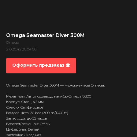
Omega Seamaster Diver 300M
Omega
210.30.42.20.04.001
Оформить предзаказ 🕿
Omega Seamaster Diver 300M — мужские часы Omega.
Механизм: Автоподзавод, калибр Omega 8800
Корпус: Сталь, 42 мм
Стекло: Сапфировое
Водозащита: 30 bar (300 m/1000 ft)
Запас хода: до 55 часов
Браслет/ремешок: Сталь
Циферблат: Белый
Застёжка: Складная