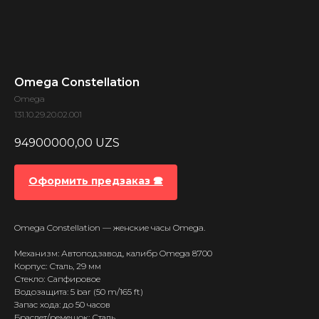
Omega Constellation
Omega
131.10.29.20.02.001
94900000,00
UZS
Оформить предзаказ 🕿
Omega Constellation — женские часы Omega.
Механизм: Автоподзавод, калибр Omega 8700
Корпус: Сталь, 29 мм
Стекло: Сапфировое
Водозащита: 5 bar (50 m/165 ft)
Запас хода: до 50 часов
Браслет/ремешок: Сталь