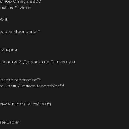
калибр Omega 8800
onshine™, 38 мм
0 ft)
 Золото Moonshine™
ейцария
гарантией. Доставка по Ташкенту и
 Золото Moonshine™
а: Сталь / Золото Moonshine™
а: 15 bar (150 m/500 ft)
Швейцария