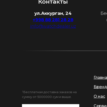
Контакты
ул.Аккурган, 24
Бе
+998 88 281 28 28
info@watchdealer.uz
Главн
Бренд
¹Бесплатная доставка заказов на
О нас
сумму от 5000000 сум и выше.
Серви