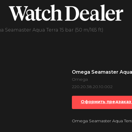
 Seamaster Aqua Terra 15 bar (50 m/165 ft)
Omega Seamaster Aqua Te
Omega
220.20.38.20.10.002
Оформить предзаказ 
Omega Seamaster Aqua Terra 