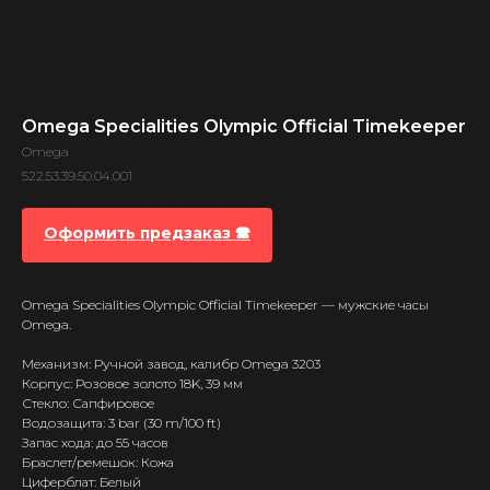
Omega Specialities Olympic Official Timekeeper
Omega
522.53.39.50.04.001
Оформить предзаказ 🕿
Omega Specialities Olympic Official Timekeeper — мужские часы
Omega.
Механизм: Ручной завод, калибр Omega 3203
Корпус: Розовое золото 18K, 39 мм
Стекло: Сапфировое
Водозащита: 3 bar (30 m/100 ft)
Запас хода: до 55 часов
Браслет/ремешок: Кожа
Циферблат: Белый