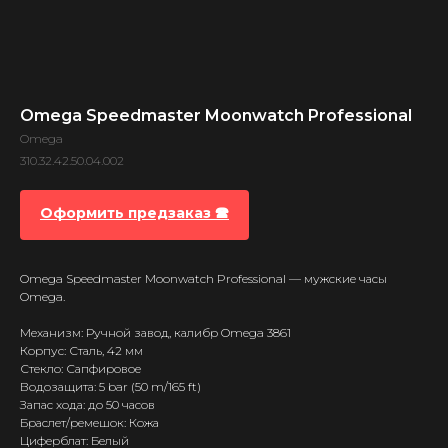
Omega Speedmaster Moonwatch Professional
Omega
310.32.42.50.04.002
Оформить предзаказ 🕿
Omega Speedmaster Moonwatch Professional — мужские часы
Omega.
Механизм: Ручной завод, калибр Omega 3861
Корпус: Сталь, 42 мм
Стекло: Сапфировое
Водозащита: 5 bar (50 m/165 ft)
Запас хода: до 50 часов
Браслет/ремешок: Кожа
Циферблат: Белый