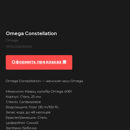
Omega Constellation
Omega
131.15.25.60.53.001
Оформить предзаказ 🕿
Omega Constellation — женские часы Omega.
Механизм: Кварц, калибр Omega 4061
Корпус: Сталь, 25 мм
Стекло: Сапфировое
Водозащита: 3 bar (30 m/100 ft)
Запас хода: до 48 месяцев
Браслет/ремешок: Сталь
Циферблат: Синий
Застёжка: Бабочка