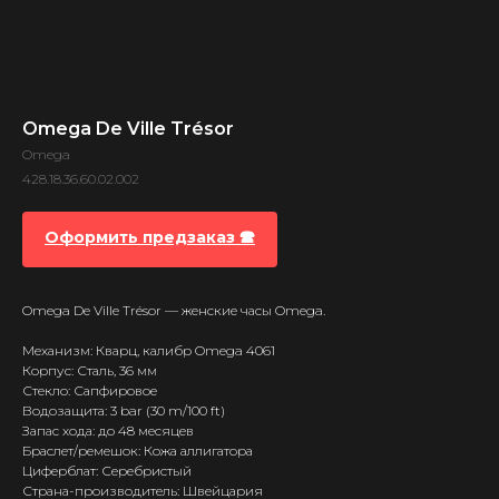
Omega De Ville Trésor
Omega
428.18.36.60.02.002
Оформить предзаказ 🕿
Omega De Ville Trésor — женские часы Omega.
Механизм: Кварц, калибр Omega 4061
Корпус: Сталь, 36 мм
Стекло: Сапфировое
Водозащита: 3 bar (30 m/100 ft)
Запас хода: до 48 месяцев
Браслет/ремешок: Кожа аллигатора
Циферблат: Серебристый
Страна-производитель: Швейцария