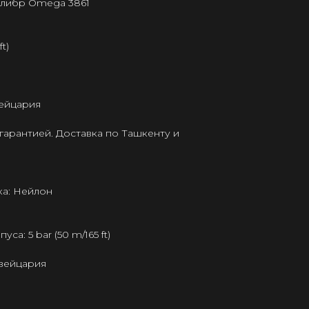
алибр Omega 3861
t)
ейцария
гарантией. Доставка по Ташкенту и
а: Нейлон
а: 5 bar (50 m/165 ft)
Швейцария