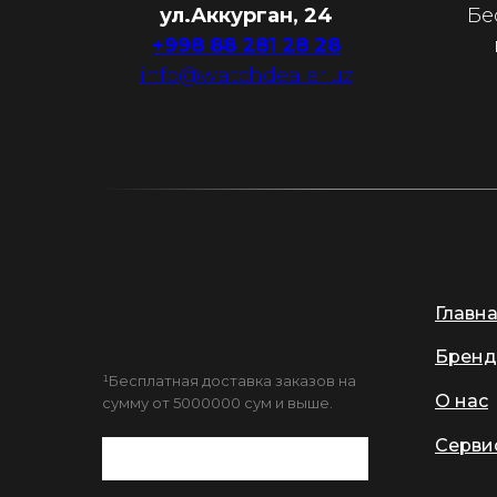
ул.Аккурган, 24
Бе
+998 88 281 28 28
info@watchdealer.uz
Главн
Бренд
¹Бесплатная доставка заказов на
О нас
сумму от 5000000 сум и выше.
Серви