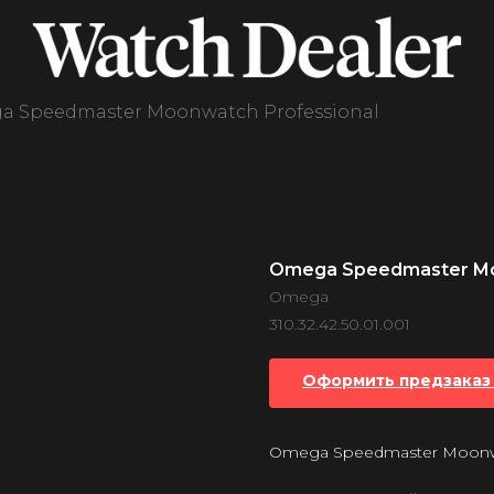
 Speedmaster Moonwatch Professional
Omega Speedmaster Mo
Omega
310.32.42.50.01.001
Оформить предзаказ 
Omega Speedmaster Moonwa