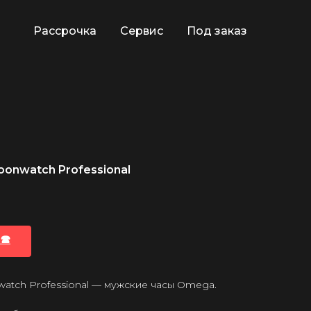
Рассрочка
Сервис
Под заказ
onwatch Professional
🕿
tch Professional — мужские часы Omega.