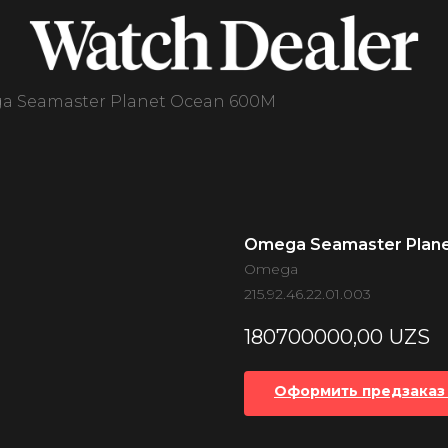
 Seamaster Planet Ocean 600M
Omega Seamaster Plan
Omega
215.92.46.22.01.003
180700000,00
UZS
Оформить предзаказ 