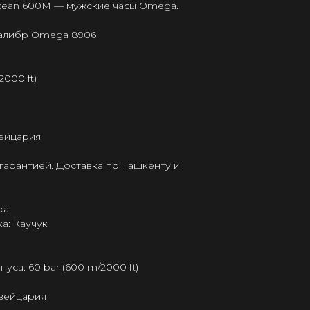
cean 600M — мужские часы Omega.
калибр Omega 8906
2000 ft)
ейцария
гарантией. Доставка по Ташкенту и
ка
а: Каучук
са: 60 bar (600 m/2000 ft)
Швейцария