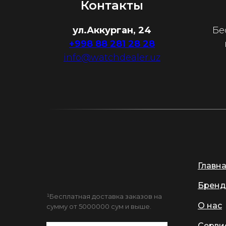
Контакты
ул.Аккурган, 24
Бе
+998 88 281 28 28
info@watchdealer.uz
Главн
Бренд
¹Бесплатная доставка заказов на
О нас
сумму от 5000000 сум и выше.
Серви