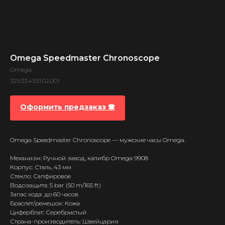
Omega Speedmaster Chronoscope
Omega
329.33.43.51.02.001
Оформить предзаказ 🕿
Omega Speedmaster Chronoscope — мужские часы Omega.
Механизм: Ручной завод, калибр Omega 9908
Корпус: Сталь, 43 мм
Стекло: Сапфировое
Водозащита: 5 bar (50 m/165 ft)
Запас хода: до 60 часов
Браслет/ремешок: Кожа
Циферблат: Серебристый
Страна-производитель: Швейцария