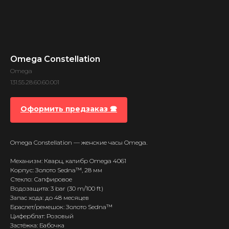
Omega Constellation
Omega
131.55.28.60.60.001
Оформить предзаказ 🕿
Omega Constellation — женские часы Omega.
Механизм: Кварц, калибр Omega 4061
Корпус: Золото Sedna™, 28 мм
Стекло: Сапфировое
Водозащита: 3 bar (30 m/100 ft)
Запас хода: до 48 месяцев
Браслет/ремешок: Золото Sedna™
Циферблат: Розовый
Застёжка: Бабочка