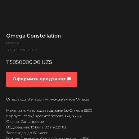
Omega Constellation
Omega
123.20.38.21.02.007
115050000,00
UZS
Оформить предзаказ 🕿
Omega Constellation — мужские часы Omega.
Механизм: Автоподзавод, калибр Omega 8500
Корпус: Сталь / Красное золото 18K, 38 мм
Стекло: Сапфировое
Водозащита: 10 bar (100 m/330 ft)
Запас хода: до 60 часов
Браслет/ремешок: Сталь / Красное золото 18K