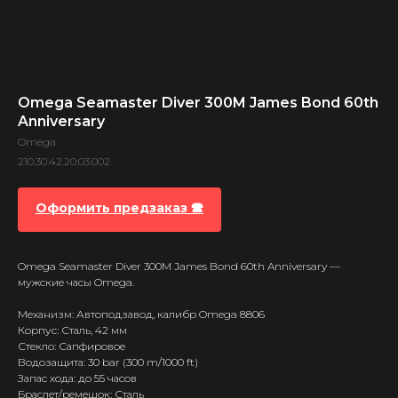
Omega Seamaster Diver 300M James Bond 60th
Anniversary
Omega
210.30.42.20.03.002
Оформить предзаказ 🕿
Omega Seamaster Diver 300M James Bond 60th Anniversary —
мужские часы Omega.
Механизм: Автоподзавод, калибр Omega 8806
Корпус: Сталь, 42 мм
Стекло: Сапфировое
Водозащита: 30 bar (300 m/1000 ft)
Запас хода: до 55 часов
Браслет/ремешок: Сталь