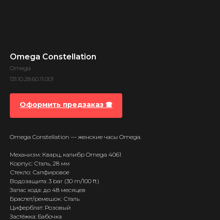
Omega Constellation
Omega
131.10.28.60.11.001
Оформить предзаказ 🕿
Omega Constellation — женские часы Omega.
Механизм: Кварц, калибр Omega 4061
Корпус: Сталь, 28 мм
Стекло: Сапфировое
Водозащита: 3 bar (30 m/100 ft)
Запас хода: до 48 месяцев
Браслет/ремешок: Сталь
Циферблат: Розовый
Застёжка: Бабочка