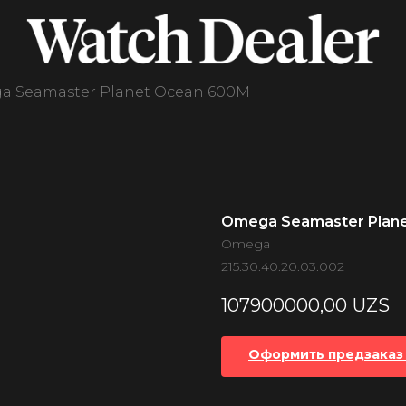
 Seamaster Planet Ocean 600M
Omega Seamaster Plan
Omega
215.30.40.20.03.002
107900000,00
UZS
Оформить предзаказ 