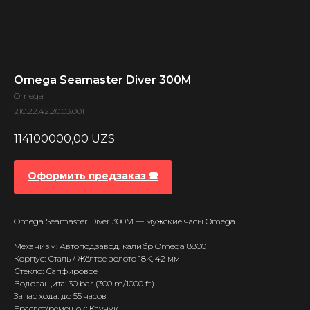
Omega Seamaster Diver 300M
Omega
210.22.42.20.03.001
114100000,00
UZS
Оформить предзаказ 🕿
Omega Seamaster Diver 300M — мужские часы Omega.
Механизм: Автоподзавод, калибр Omega 8800
Корпус: Сталь / Жёлтое золото 18K, 42 мм
Стекло: Сапфировое
Водозащита: 30 bar (300 m/1000 ft)
Запас хода: до 55 часов
Браслет/ремешок: Каучук