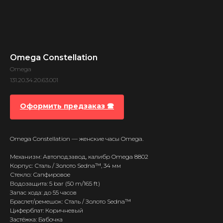
Omega Constellation
Omega
131.20.34.20.63.001
Оформить предзаказ 🕿
Omega Constellation — женские часы Omega.
Механизм: Автоподзавод, калибр Omega 8802
Корпус: Сталь / Золото Sedna™, 34 мм
Стекло: Сапфировое
Водозащита: 5 bar (50 m/165 ft)
Запас хода: до 55 часов
Браслет/ремешок: Сталь / Золото Sedna™
Циферблат: Коричневый
Застёжка: Бабочка